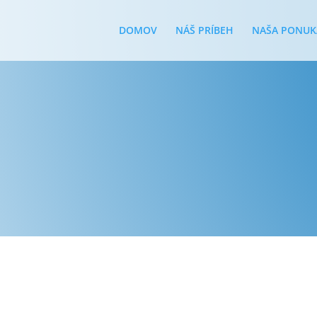
 BYTOVÉHO
DOMOV
NÁŠ PRÍBEH
NAŠA PONUK
2
 domu bolo zrealizované