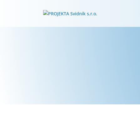
OBNOVA
DOMU V-
V rámci obnovy bytového