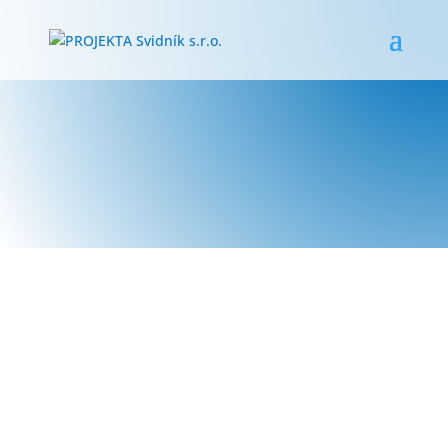
OBNOVA BYTOVÉHO DOMU
K-27
V rámci obnovy bytového domu bolo
zrealizované